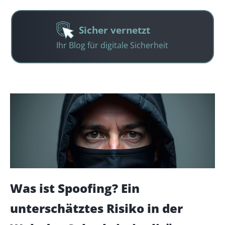
Sicher vernetzt
Ihr Blog für digitale Sicherheit
Was ist Spoofing? Ein
unterschätztes Risiko in der