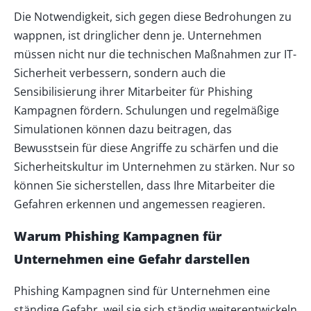
Die Notwendigkeit, sich gegen diese Bedrohungen zu
wappnen, ist dringlicher denn je. Unternehmen
müssen nicht nur die technischen Maßnahmen zur IT-
Sicherheit verbessern, sondern auch die
Sensibilisierung ihrer Mitarbeiter für Phishing
Kampagnen fördern. Schulungen und regelmäßige
Simulationen können dazu beitragen, das
Bewusstsein für diese Angriffe zu schärfen und die
Sicherheitskultur im Unternehmen zu stärken. Nur so
können Sie sicherstellen, dass Ihre Mitarbeiter die
Gefahren erkennen und angemessen reagieren.
Warum Phishing Kampagnen für
Unternehmen eine Gefahr darstellen
Phishing Kampagnen sind für Unternehmen eine
ständige Gefahr, weil sie sich ständig weiterentwickeln