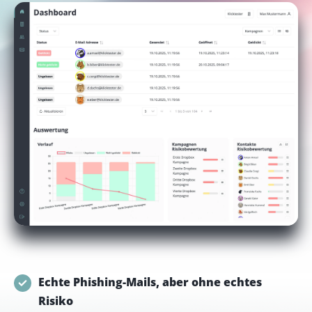
Echte Phishing-Mails, aber ohne echtes
Risiko